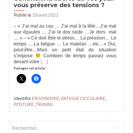
vous préserve des tensions ?
Publié le
18 août 2021
– « J’ai mal au cou … J’ai mal à la tête…J’ai mal
aux épaules … J’ai le dos raide …Je dors mal
… » – « Ce doit être le stress… La pression… Le
temps ….La fatigue … Le matelas …etc…» Oui,
peut-être…Mais un petit état de situation
s’impose
Combien de temps passez vous
En
devant votre
[…]
savoir
Partager cet article :
plus
surComment
la
liberté
de
Identifié
ERGONOMIE
,
FATIGUE OCCULAIRE
,
vos
POSTURE
,
TRAVAIL
yeux
vous
préserve
Rechercher :
des
tensions