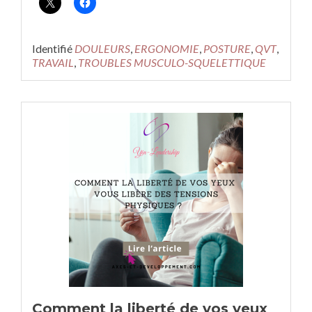
surQu’est
ce
qu’une
bonne
Identifié
DOULEURS
,
ERGONOMIE
,
POSTURE
,
QVT
,
posture
TRAVAIL
,
TROUBLES MUSCULO-SQUELETTIQUE
?
Comment la liberté de vos yeux