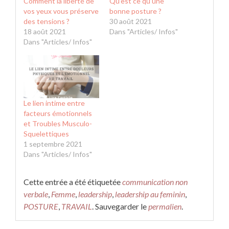
Comment la liberté de
Qu’est ce qu’une
vos yeux vous préserve
bonne posture ?
des tensions ?
30 août 2021
18 août 2021
Dans "Articles/ Infos"
Dans "Articles/ Infos"
Le lien intime entre
facteurs émotionnels
et Troubles Musculo-
Squelettiques
1 septembre 2021
Dans "Articles/ Infos"
Cette entrée a été étiquetée
communication non
verbale
,
Femme
,
leadership
,
leadership au feminin
,
POSTURE
,
TRAVAIL
. Sauvegarder le
permalien
.