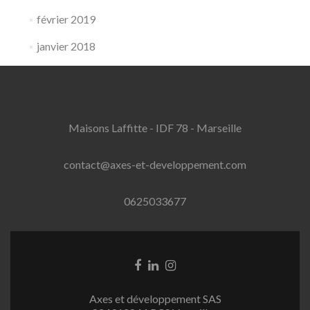
février 2019
janvier 2018
Maisons Laffitte - IDF 78 - Marseille
contact@axes-et-developpement.com
0625033677
Lien
Lien
Lien
Facebook
Linkedin
Instagram
Axes et développement SAS