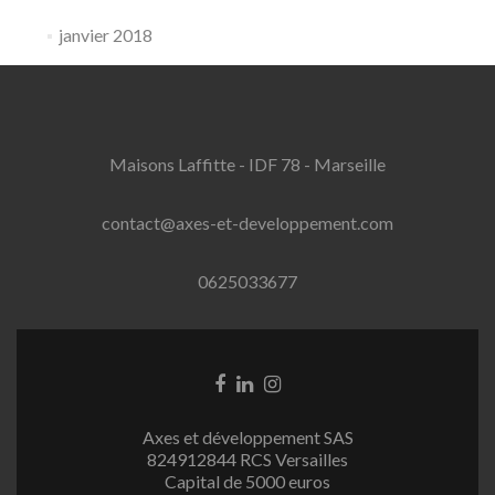
janvier 2018
Maisons Laffitte - IDF 78 - Marseille
contact@axes-et-developpement.com
0625033677
Lien
Lien
Lien
Facebook
Linkedin
Instagram
Axes et développement SAS
824912844 RCS Versailles
Capital de 5000 euros